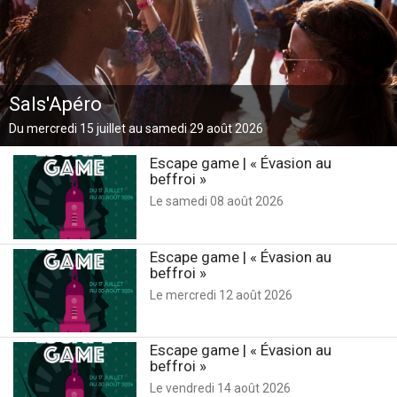
Théâtre (81)
Evénement (57)
Sals'Apéro
Stages et Ateliers (44)
Du mercredi 15 juillet au samedi 29 août 2026
Enfance (41)
Escape game | « Évasion au
beffroi »
Rencontre & échange (32)
Le samedi 08 août 2026
Visite (28)
Escape game | « Évasion au
beffroi »
Le mercredi 12 août 2026
Visites guidées (25)
Exposition (22)
Escape game | « Évasion au
beffroi »
Le vendredi 14 août 2026
Jeunesse (22)