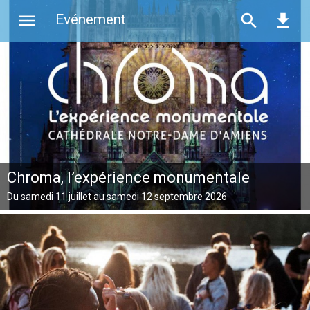
menu
search
file_download
Evénement
chrome_reader_mode
À la Une
add_alert
Derniers ajouts
Chroma, l’expérience monumentale
exposure_plus_1
Du samedi 11 juillet au samedi 12 septembre 2026
Les plus populaires
Spectacle (276)
Concert (99)