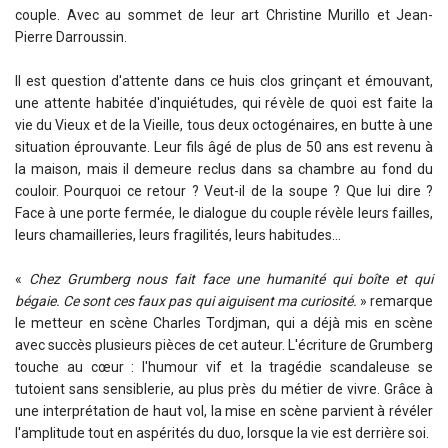
couple. Avec au sommet de leur art Christine Murillo et Jean-
Pierre Darroussin.
Sport (13)
Il est question d'attente dans ce huis clos grinçant et émouvant,
une attente habitée d'inquiétudes, qui révèle de quoi est faite la
Fête et Festival (11)
vie du Vieux et de la Vieille, tous deux octogénaires, en butte à une
situation éprouvante. Leur fils âgé de plus de 50 ans est revenu à
la maison, mais il demeure reclus dans sa chambre au fond du
couloir. Pourquoi ce retour ? Veut-il de la soupe ? Que lui dire ?
Face à une porte fermée, le dialogue du couple révèle leurs failles,
leurs chamailleries, leurs fragilités, leurs habitudes…
«
Chez Grumberg nous fait face une humanité qui boîte et qui
bégaie. Ce sont ces faux pas qui aiguisent ma curiosité.
» remarque
le metteur en scène Charles Tordjman, qui a déjà mis en scène
avec succès plusieurs pièces de cet auteur. L'écriture de Grumberg
touche au cœur : l'humour vif et la tragédie scandaleuse se
tutoient sans sensiblerie, au plus près du métier de vivre. Grâce à
une interprétation de haut vol, la mise en scène parvient à révéler
l'amplitude tout en aspérités du duo, lorsque la vie est derrière soi.