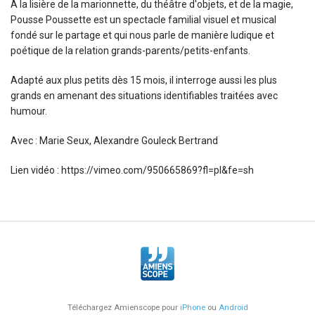
À la lisière de la marionnette, du théâtre d'objets, et de la magie,
Pousse Poussette est un spectacle familial visuel et musical
fondé sur le partage et qui nous parle de manière ludique et
Sport (13)
poétique de la relation grands-parents/petits-enfants.
Fête et Festival (11)
Adapté aux plus petits dès 15 mois, il interroge aussi les plus
grands en amenant des situations identifiables traitées avec
humour.
Avec : Marie Seux, Alexandre Gouleck Bertrand
Lien vidéo : https://vimeo.com/950665869?fl=pl&fe=sh
Téléchargez Amienscope pour
iPhone
ou
Android