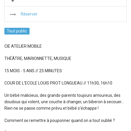
Théâtre (81)
trending_flat
Réserver
Evénement (57)
Tout public
Stages et Ateliers (44)
CIE ATELIER MOBILE
Enfance (41)
THÉÂTRE, MARIONNETTE, MUSIQUE
Rencontre & échange (32)
15 MOIS - 5 ANS // 25 MINUTES
Visite (28)
COUR DE L'ECOLE LOUIS PROT LONGUEAU // 11h30, 16h10
Un bébé malicieux, des grands-parents toujours amoureux, des
Visites guidées (25)
doudous qui volent, une couche à changer, un biberon à secouer…
Rien ne se passe comme prévu et bébé s'échappe !
Exposition (22)
Comment se remettre à pouponner quand on a tout oublié ?
Jeunesse (22)