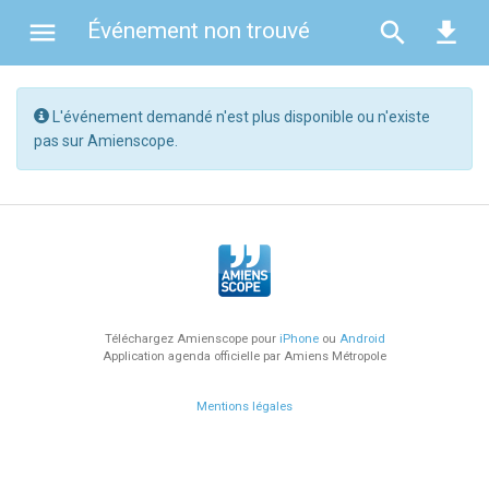
menu
search
file_download
Événement non trouvé
L'événement demandé n'est plus disponible ou n'existe
pas sur Amienscope.
chrome_reader_mode
À la Une
add_alert
Derniers ajouts
exposure_plus_1
Les plus populaires
Téléchargez Amienscope pour
iPhone
ou
Android
Application agenda officielle par Amiens Métropole
Spectacle (276)
Mentions légales
Concert (99)