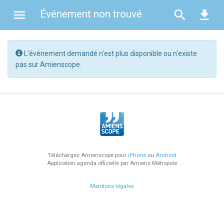
menu
search
file_download
Événement non trouvé
L'événement demandé n'est plus disponible ou n'existe
pas sur Amienscope.
chrome_reader_mode
À la Une
add_alert
Derniers ajouts
exposure_plus_1
Les plus populaires
Téléchargez Amienscope pour
iPhone
ou
Android
Application agenda officielle par Amiens Métropole
Spectacle (277)
Mentions légales
Concert (100)