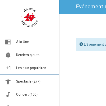
Événement n
chrome_reader_mode
À la Une
L'événement de
add_alert
Derniers ajouts
exposure_plus_1
Les plus populaires
Spectacle (277)
Concert (100)