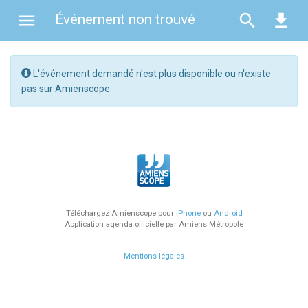
menu
search
file_download
Événement non trouvé
L'événement demandé n'est plus disponible ou n'existe
pas sur Amienscope.
chrome_reader_mode
À la Une
add_alert
Derniers ajouts
exposure_plus_1
Les plus populaires
Téléchargez Amienscope pour
iPhone
ou
Android
Application agenda officielle par Amiens Métropole
Spectacle (278)
Mentions légales
Concert (100)