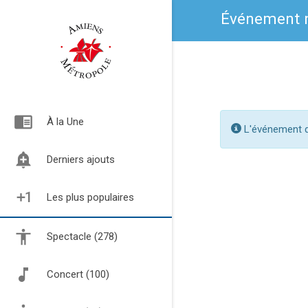
Événement n
chrome_reader_mode
À la Une
L'événement de
add_alert
Derniers ajouts
exposure_plus_1
Les plus populaires
Spectacle (278)
Concert (100)