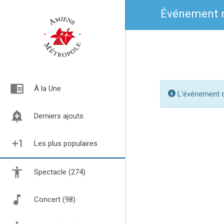
Événement n
chrome_reader_mode
À la Une
L'événement de
add_alert
Derniers ajouts
exposure_plus_1
Les plus populaires
Spectacle (274)
Concert (98)