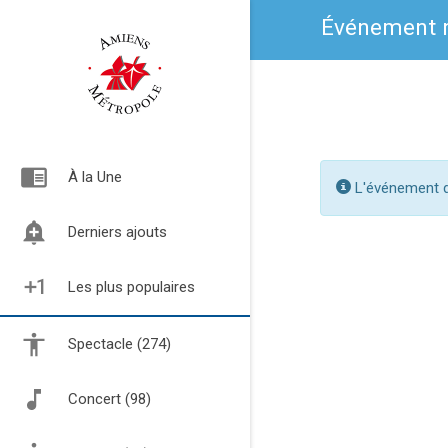
Événement n
chrome_reader_mode
À la Une
L'événement de
add_alert
Derniers ajouts
exposure_plus_1
Les plus populaires
Spectacle (274)
Concert (98)