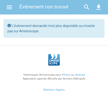
menu
search
file_download
Événement non trouvé
L'événement demandé n'est plus disponible ou n'existe
pas sur Amienscope.
chrome_reader_mode
À la Une
add_alert
Derniers ajouts
exposure_plus_1
Les plus populaires
Téléchargez Amienscope pour
iPhone
ou
Android
Application agenda officielle par Amiens Métropole
Spectacle (276)
Mentions légales
Concert (99)